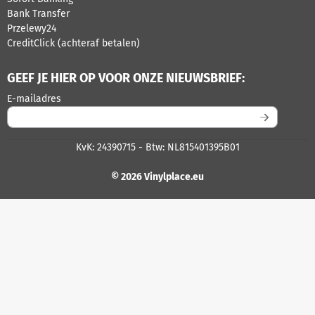
Bank Transfer
Przelewy24
CreditClick (achteraf betalen)
GEEF JE HIER OP VOOR ONZE NIEUWSBRIEF:
Vul je e-mailadres in voor de nieuwsbrief
E-mailadres
KvK: 24390715 - Btw: NL815401395B01
© 2026 Vinylplace.eu