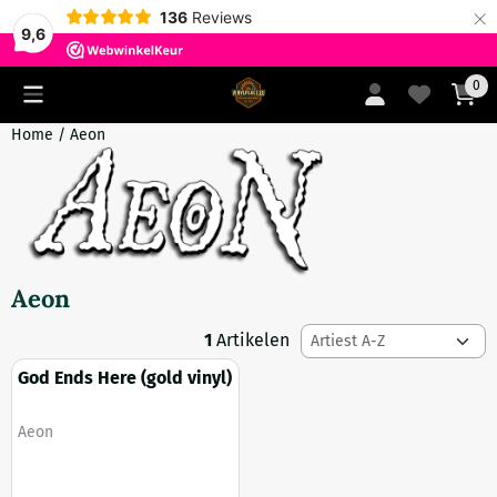
×
136
Reviews
9,6
Cookievoorkeuren zijn momenteel gesloten.
0
Home
/
Aeon
Aeon
Sorteermethode
1
Artikelen
God Ends Here (gold vinyl)
Merk:
Aeon