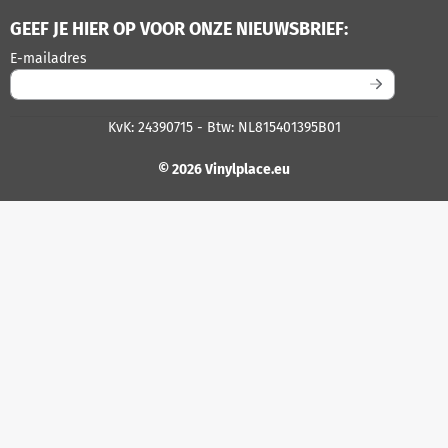
GEEF JE HIER OP VOOR ONZE NIEUWSBRIEF:
Vul je e-mailadres in voor de nieuwsbrief
E-mailadres
KvK: 24390715 - Btw: NL815401395B01
© 2026 Vinylplace.eu