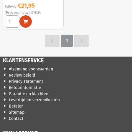
Van 28,95 voor 21,95, exclusief btw: 18,14
€21,95
€28,95
(Prijs excl. btw):
€18,14
Aantal kiezen voor God Ends Here (gold vinyl)
1
KLANTENSERVICE
Algemene voorwaarden
Review beleid
Privacy statement
Retourinformatie
Garantie en klachten
Levertijd en verzendkosten
Betalen
Sitemap
Contact