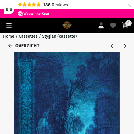
×
136
Reviews
9,6
Cookievoorkeuren zijn momenteel gesloten.
0
Home
/
Cassettes
/
Stygian (cassette)
OVERZICHT