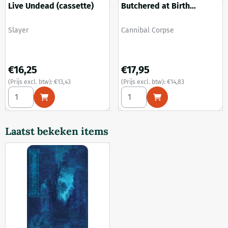
Live Undead (cassette)
Butchered at Birth
(cassette)
Merk:
Merk:
Slayer
Cannibal Corpse
Prijs: 16,25, exclusief btw: 13,43
Prijs: 17,95, exclusief btw: 14,
€16,25
€17,95
(Prijs excl. btw):
€13,43
(Prijs excl. btw):
€14,83
Aantal kiezen voor Live Undead (cassette)
Aantal kiezen voor Butchered 
Laatst bekeken items