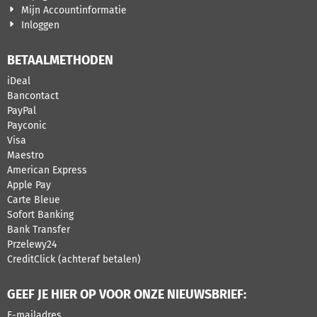
Mijn Accountinformatie
Inloggen
BETAALMETHODEN
iDeal
Bancontact
PayPal
Payconic
Visa
Maestro
American Express
Apple Pay
Carte Bleue
Sofort Banking
Bank Transfer
Przelewy24
CreditClick (achteraf betalen)
GEEF JE HIER OP VOOR ONZE NIEUWSBRIEF:
Vul je e-mailadres in voor de nieuwsbrief
E-mailadres