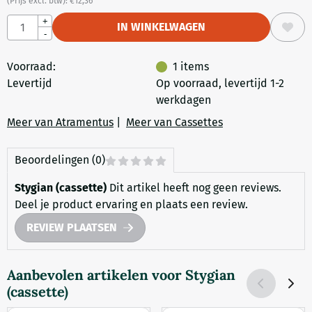
(Prijs excl. btw):
€
12,36
Aantal
+
IN WINKELWAGEN
-
Voorraad:
1
items
Levertijd
Op voorraad, levertijd 1-2
werkdagen
Meer van Atramentus
|
Meer van Cassettes
Beoordelingen (0)
Stygian (cassette)
Dit artikel heeft nog geen reviews.
Deel je product ervaring en plaats een review.
REVIEW PLAATSEN
Aanbevolen artikelen voor
Stygian
(cassette)