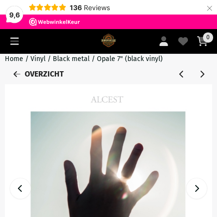
×
136
Reviews
9,6
Cookievoorkeuren zijn momenteel gesloten.
0
Home
/
Vinyl
/
Black metal
/
Opale 7" (black vinyl)
OVERZICHT