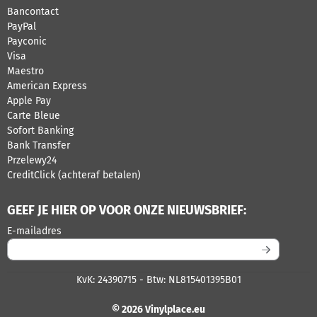
Bancontact
PayPal
Payconic
Visa
Maestro
American Express
Apple Pay
Carte Bleue
Sofort Banking
Bank Transfer
Przelewy24
CreditClick (achteraf betalen)
GEEF JE HIER OP VOOR ONZE NIEUWSBRIEF:
Vul je e-mailadres in voor de nieuwsbrief
E-mailadres
KvK: 24390715 - Btw: NL815401395B01
© 2026 Vinylplace.eu