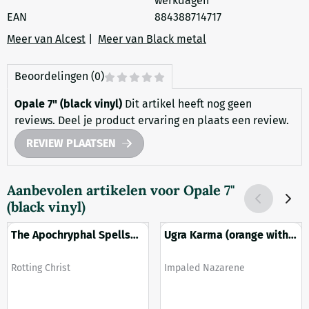
werkdagen
EAN
884388714717
Meer van Alcest
|
Meer van Black metal
Beoordelingen (0)
Opale 7" (black vinyl)
Dit artikel heeft nog geen
reviews. Deel je product ervaring en plaats een review.
REVIEW PLAATSEN
Aanbevolen artikelen voor
Opale 7"
(black vinyl)
The Apochryphal Spells
Ugra Karma (orange with
3LP (crystal clear vinyl)
black marble effect vinyl)
Merk:
Merk:
Rotting Christ
Impaled Nazarene