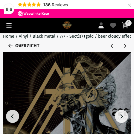
×
136
Reviews
9,6
Cookievoorkeuren zijn momenteel gesloten.
0
Home
/
Vinyl
/
Black metal
/
777 - Sect(s) (gold / beer cloudy effect 
OVERZICHT