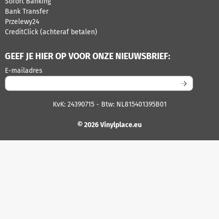
Sofort Banking
Bank Transfer
Przelewy24
CreditClick (achteraf betalen)
GEEF JE HIER OP VOOR ONZE NIEUWSBRIEF:
Vul je e-mailadres in voor de nieuwsbrief
E-mailadres
KvK: 24390715 - Btw: NL815401395B01
© 2026 Vinylplace.eu