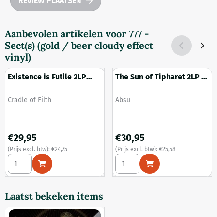
REVIEW PLAATSEN
Aanbevolen artikelen voor
777 -
Sect(s) (gold / beer cloudy effect
vinyl)
Existence is Futile 2LP
The Sun of Tipharet 2LP -
(red vinyl)
30th Anniversary Edition
Merk:
Merk:
Cradle of Filth
Absu
Prijs: 29,95, exclusief btw: 24,75
Prijs: 30,95, exclusief btw: 25
€29,95
€30,95
(Prijs excl. btw):
€24,75
(Prijs excl. btw):
€25,58
Aantal kiezen voor Existence is Futile 2LP (red vinyl)
Aantal kiezen voor The Sun of
Laatst bekeken items