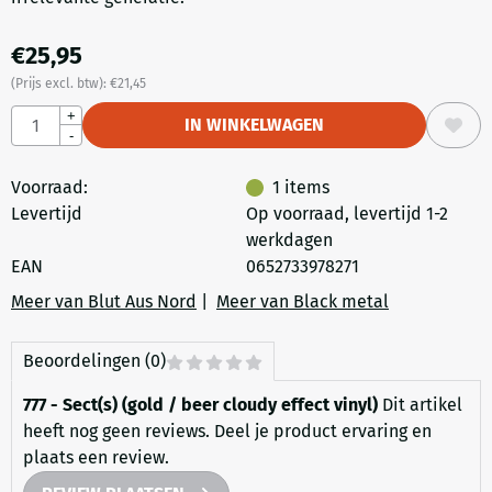
€
25,95
(Prijs excl. btw):
€
21,45
Aantal
+
IN WINKELWAGEN
-
Voorraad:
1
items
Levertijd
Op voorraad, levertijd 1-2
werkdagen
EAN
0652733978271
Meer van Blut Aus Nord
|
Meer van Black metal
Beoordelingen (0)
777 - Sect(s) (gold / beer cloudy effect vinyl)
Dit artikel
heeft nog geen reviews. Deel je product ervaring en
plaats een review.