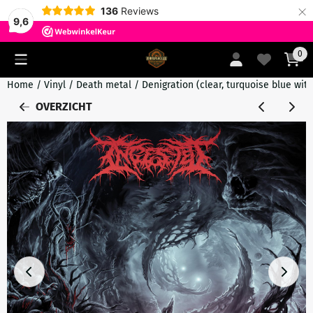
×
136
Reviews
9,6
Cookievoorkeuren zijn momenteel gesloten.
0
Home
/
Vinyl
/
Death metal
/
Denigration (clear, turquoise blue with
OVERZICHT