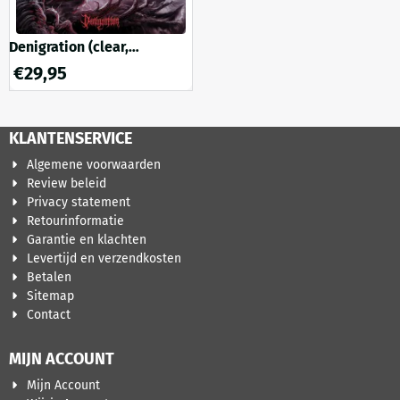
Denigration (clear,
turquoise blue with red &
€
29,95
neon pink splatter vinyl)
KLANTENSERVICE
Algemene voorwaarden
Review beleid
Privacy statement
Retourinformatie
Garantie en klachten
Levertijd en verzendkosten
Betalen
Sitemap
Contact
MIJN ACCOUNT
Mijn Account