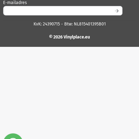
Vul je e-mailadres in voor de nieuwsbrief
E-mailadres
KvK: 24390715 - Btw: NL815401395B01
© 2026 Vinylplace.eu