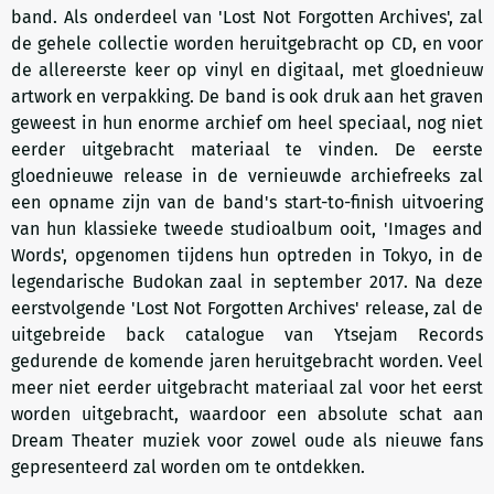
band. Als onderdeel van 'Lost Not Forgotten Archives', zal
de gehele collectie worden heruitgebracht op CD, en voor
de allereerste keer op vinyl en digitaal, met gloednieuw
artwork en verpakking. De band is ook druk aan het graven
geweest in hun enorme archief om heel speciaal, nog niet
eerder uitgebracht materiaal te vinden. De eerste
gloednieuwe release in de vernieuwde archiefreeks zal
een opname zijn van de band's start-to-finish uitvoering
van hun klassieke tweede studioalbum ooit, 'Images and
Words', opgenomen tijdens hun optreden in Tokyo, in de
legendarische Budokan zaal in september 2017. Na deze
eerstvolgende 'Lost Not Forgotten Archives' release, zal de
uitgebreide back catalogue van Ytsejam Records
gedurende de komende jaren heruitgebracht worden. Veel
meer niet eerder uitgebracht materiaal zal voor het eerst
worden uitgebracht, waardoor een absolute schat aan
Dream Theater muziek voor zowel oude als nieuwe fans
gepresenteerd zal worden om te ontdekken.