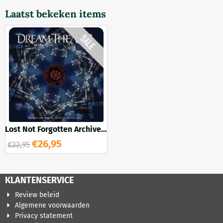
Laatst bekeken items
Lost Not Forgotten Archives:
Images & Words Live in
€
26,95
€
32,95
Japan 2LP (transp.
turquoise vinyl) + bonus cd
KLANTENSERVICE
Review beleid
Algemene voorwaarden
Privacy statement