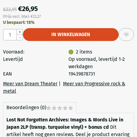
€
26,95
€
32,95
(Prijs excl. btw):
€
22,27
U bespaart:
18
%
Aantal
+
IN WINKELWAGEN
-
Voorraad:
2
items
Levertijd
Op voorraad, levertijd 1-2
werkdagen
EAN
19439878731
Meer van Dream Theater
|
Meer van Progressive rock &
metal
Beoordelingen (0)
Lost Not Forgotten Archives: Images & Words Live in
Japan 2LP (transp. turquoise vinyl) + bonus cd
Dit
artikel heeft nog geen reviews. Deel je product ervaring