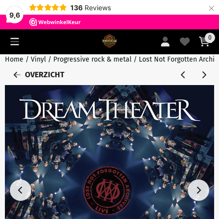
×
136
Reviews
9,6
Cookievoorkeuren zijn momenteel gesloten.
0
Home
/
Vinyl
/
Progressive rock & metal
/
Lost Not Forgotten Archiv
OVERZICHT