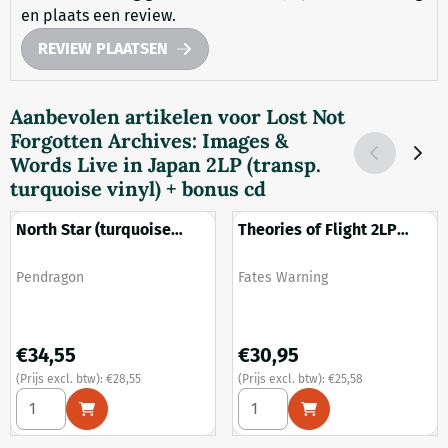
en plaats een review.
REVIEW PLAATSEN
Aanbevolen artikelen voor
Lost Not
Forgotten Archives: Images &
Words Live in Japan 2LP (transp.
turquoise vinyl) + bonus cd
North Star (turquoise
Theories of Flight 2LP
vinyl)
(transparent red vinyl)
Merk:
Merk:
Pendragon
Fates Warning
Prijs: 34,55, exclusief btw: 28,55
Prijs: 30,95, exclusief btw: 25
€34,55
€30,95
(Prijs excl. btw):
€28,55
(Prijs excl. btw):
€25,58
Aantal kiezen voor North Star (turquoise vinyl)
Aantal kiezen voor Theories o