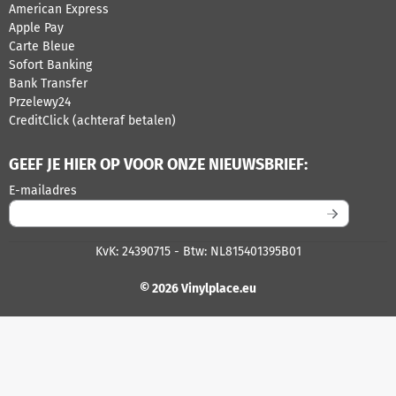
American Express
Apple Pay
Carte Bleue
Sofort Banking
Bank Transfer
Przelewy24
CreditClick (achteraf betalen)
GEEF JE HIER OP VOOR ONZE NIEUWSBRIEF:
Vul je e-mailadres in voor de nieuwsbrief
E-mailadres
KvK: 24390715 - Btw: NL815401395B01
© 2026 Vinylplace.eu