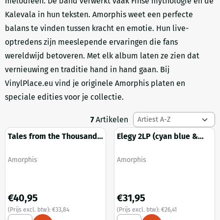
melodieën. De band verwerkt vaak Finse mythologie en de
Kalevala in hun teksten. Amorphis weet een perfecte
balans te vinden tussen kracht en emotie. Hun live-
optredens zijn meeslepende ervaringen die fans
wereldwijd betoveren. Met elk album laten ze zien dat
vernieuwing en traditie hand in hand gaan. Bij
VinylPlace.eu vind je originele Amorphis platen en
speciale edities voor je collectie.
Sorteermethode
7
Artikelen
Tales from the Thousand
Elegy 2LP (cyan blue &
Lakes - Live at Tavastia
white merge vinyl)
2LP (blue blackdust vinyl)
Merk:
Merk:
Amorphis
Amorphis
Prijs: 40,95, exclusief btw: 33,84
Prijs: 31,95, exclusief btw: 26,
€40,95
€31,95
(Prijs excl. btw):
€33,84
(Prijs excl. btw):
€26,41
Aantal kiezen voor Tales from the Thousand Lakes - Live at T
Aantal kiezen voor Elegy 2LP