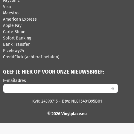
Payconic
Visa
Maestro
American Express
Apple Pay
Carte Bleue
Sofort Banking
Bank Transfer
Przelewy24
CreditClick (achteraf betalen)
GEEF JE HIER OP VOOR ONZE NIEUWSBRIEF:
Vul je e-mailadres in voor de nieuwsbrief
E-mailadres
KvK: 24390715 - Btw: NL815401395B01
© 2026 Vinylplace.eu