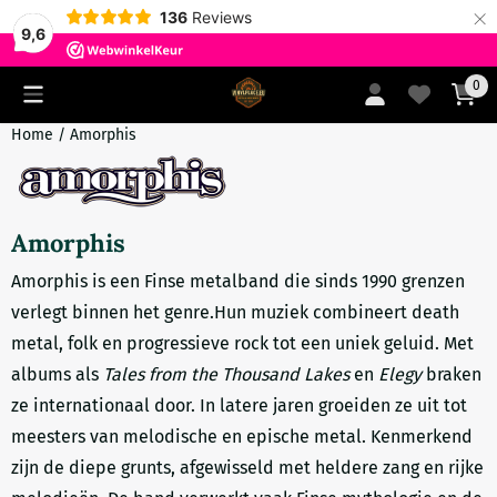
×
136
Reviews
9,6
Cookievoorkeuren zijn momenteel gesloten.
0
Home
/
Amorphis
Amorphis
Amorphis is een Finse metalband die sinds 1990 grenzen
verlegt binnen het genre.Hun muziek combineert death
metal, folk en progressieve rock tot een uniek geluid. Met
albums als
Tales from the Thousand Lakes
en
Elegy
braken
ze internationaal door. In latere jaren groeiden ze uit tot
meesters van melodische en epische metal. Kenmerkend
zijn de diepe grunts, afgewisseld met heldere zang en rijke