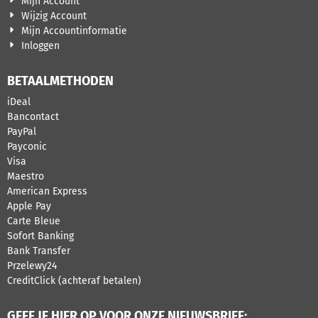
Mijn Account
Wijzig Account
Mijn Accountinformatie
Inloggen
BETAALMETHODEN
iDeal
Bancontact
PayPal
Payconic
Visa
Maestro
American Express
Apple Pay
Carte Bleue
Sofort Banking
Bank Transfer
Przelewy24
CreditClick (achteraf betalen)
GEEF JE HIER OP VOOR ONZE NIEUWSBRIEF: