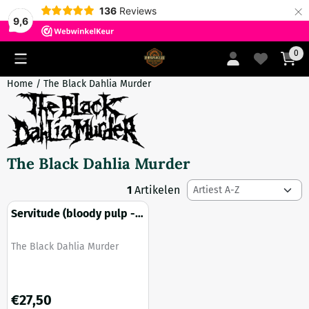
×
136
Reviews
9,6
Cookievoorkeuren zijn momenteel gesloten.
0
Home
/
The Black Dahlia Murder
The Black Dahlia Murder
Sorteermethode
1
Artikelen
Servitude (bloody pulp -
crimson red marbled
vinyl)
Merk:
The Black Dahlia Murder
Prijs: 27,50, exclusief btw: 22,73
€27,50