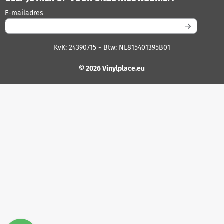
Vul je e-mailadres in voor de nieuwsbrief
E-mailadres
KvK: 24390715 - Btw: NL815401395B01
© 2026 Vinylplace.eu