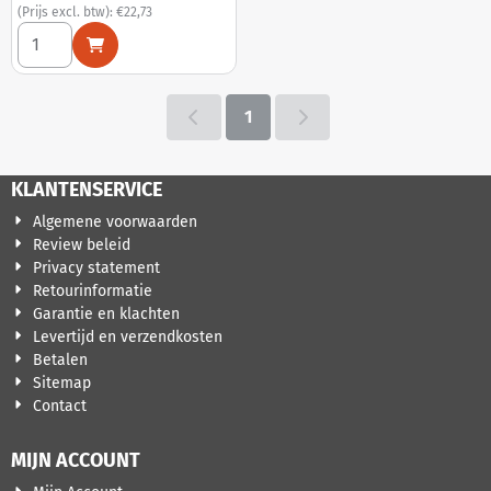
(Prijs excl. btw):
€22,73
Aantal kiezen voor Servitude (bloody pulp - crimson red ma
1
KLANTENSERVICE
Algemene voorwaarden
Review beleid
Privacy statement
Retourinformatie
Garantie en klachten
Levertijd en verzendkosten
Betalen
Sitemap
Contact
MIJN ACCOUNT